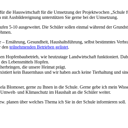
in für die Hauswirtschaft für die Umsetzung der Projektwochen „Schu
n mit Ausbildereignung unterstützen Sie gerne bei der Umsetzung.
n 5-10 ausgeweitet. Die Schüler sollen einmal während der Grundstufe 
nehmen.
– Ernährung, Gesundheit, Haushaltsführung, selbst bestimmtes Verbra
r den
teilnehmenden Betrieben gelistet
.
n Hopfenbaubetrieb, wie heutzutage Landwirtschaft funktioniert. Dabe
 des Lebensmittels Hopfen.
herbringen, die unsere Heimat prägt.
xistiert kein Bauernhaus und wir haben auch keine Tierhaltung und si
la Blomoser, gerne zu Ihnen in die Schule. Gerne gebe ich mein Wiss
 Umwelt- und Klimaschutz im Haushalt an die Schüler weiter.
. planen über welches Thema ich Sie in der Schule informieren soll.