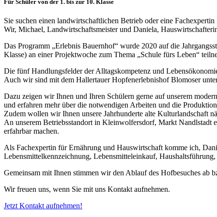
Für Schüler von der 1. bis zur 10. Klasse
Sie suchen einen landwirtschaftlichen Betrieb oder eine Fachexpert
Wir, Michael, Landwirtschaftsmeister und Daniela, Hauswirtschafteri
Das Programm „Erlebnis Bauernhof“ wurde 2020 auf die Jahrgangsstufe
Klasse) an einer Projektwoche zum Thema „Schule fürs Leben“ teil
Die fünf Handlungsfelder der Alltagskompetenz und Lebensökonomie 
Auch wir sind mit dem Hallertauer Hopfenerlebnishof Blomoser unte
Dazu zeigen wir Ihnen und Ihren Schülern gerne auf unserem moderne
und erfahren mehr über die notwendigen Arbeiten und die Produktion
Zudem wollen wir Ihnen unsere Jahrhunderte alte Kulturlandschaft nä
An unserem Betriebsstandort in Kleinwolfersdorf, Markt Nandlstadt e
erfahrbar machen.
Als Fachexpertin für Ernährung und Hauswirtschaft komme ich, Danie
Lebensmittelkennzeichnung, Lebensmitteleinkauf, Haushaltsführung,
Gemeinsam mit Ihnen stimmen wir den Ablauf des Hofbesuches ab bzw
Wir freuen uns, wenn Sie mit uns Kontakt aufnehmen.
Jetzt Kontakt aufnehmen!