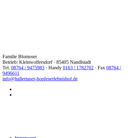
Familie Blomoser
Betrieb: Kleinwolfersdorf · 85405 Nandlstadt
Tel.
08764 / 9475983
· Handy
0163 / 1782702
· Fax
08764 /
9496611
info@hallertauer-hopfenerlebnishof.de
Impressum